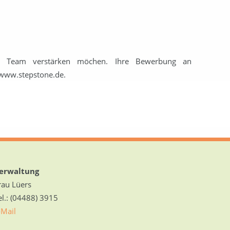
er Team verstärken möchen. Ihre Bewerbung an
r www.stepstone.de.
erwaltung
rau Lüers
el.: (04488) 3915
-Mail