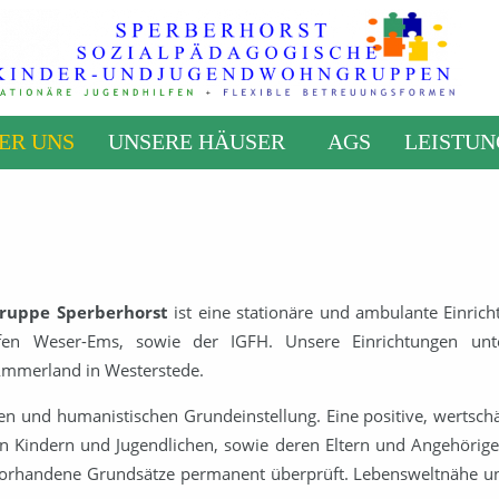
ER UNS
UNSERE HÄUSER
AGS
LEISTU
ruppe Sperberhorst
ist eine stationäre und ambulante Einrich
ilfen Weser-Ems, sowie der IGFH. Unsere Einrichtungen
unt
 Ammerland in Westerstede.
chen und humanistischen Grundeinstellung. Eine positive, werts
Kindern und Jugendlichen, sowie deren Eltern und Angehörigen. D
orhandene Grundsätze permanent überprüft. Lebensweltnähe und s